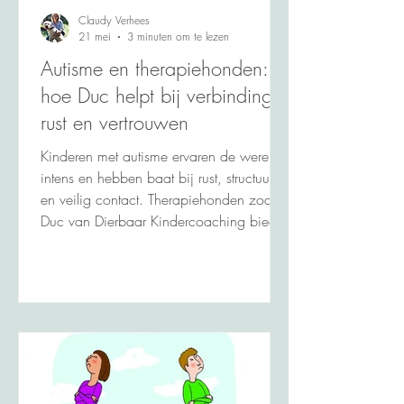
Claudy Verhees
21 mei
3 minuten om te lezen
Autisme en therapiehonden:
hoe Duc helpt bij verbinding,
rust en vertrouwen
Kinderen met autisme ervaren de wereld
intens en hebben baat bij rust, structuur
en veilig contact. Therapiehonden zoals
Duc van Dierbaar Kindercoaching bieden
precies dat: een voorspelbare,
oordeelvrije aanwezigheid die helpt bij
ontspanning, emotieregulatie en het
oefenen van contact. Zonder druk, in
eigen tempo.