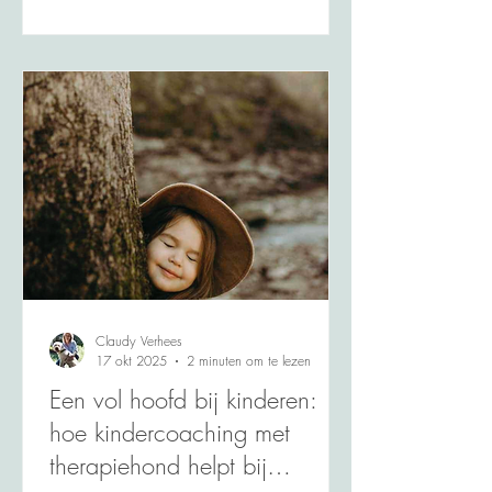
vinden het moeilijk om deze gevoelens te
uiten en onder woorden te brengen. Bij
Dierbaar begeleiden we kinderen bij
echtscheiding op een zachte en veilige
manier. Met behulp van kindercoaching
en therapiehond Duc/Joep helpen we
kinderen omgaan met d
Claudy Verhees
17 okt 2025
2 minuten om te lezen
Een vol hoofd bij kinderen:
hoe kindercoaching met
therapiehond helpt bij