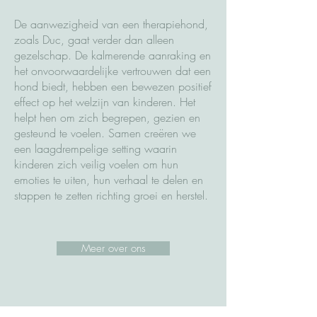
De aanwezigheid van een therapiehond,
zoals Duc, gaat verder dan alleen
gezelschap. De kalmerende aanraking en
het onvoorwaardelijke vertrouwen dat een
hond biedt, hebben een bewezen positief
effect op het welzijn van kinderen. Het
helpt hen om zich begrepen, gezien en
gesteund te voelen. Samen creëren we
een laagdrempelige setting waarin
kinderen zich veilig voelen om hun
emoties te uiten, hun verhaal te delen en
stappen te zetten richting groei en herstel.
Meer over ons