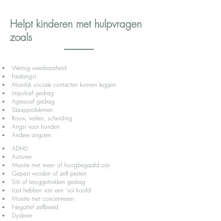
Helpt kinderen met hulpvragen
zoals
Weinig weerbaarheid
Faalangst
Moeilijk sociale contacten kunnen leggen
Impulsief gedrag
Agressief gedrag
Slaapproblemen
Rouw, verlies, scheiding
Angst voor honden
Andere angsten
ADHD
Autisme
Moeite met meer- of hoogbegaafd zijn
Gepest worden of zelf pesten
Stil- of teruggetrokken gedrag
Last hebben van een ‘vol hoofd‘
Moeite met concentreren
Negatief zelfbeeld
Dyslexie