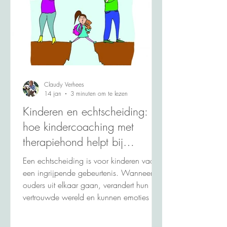
Claudy Verhees
14 jan
3 minuten om te lezen
Kinderen en echtscheiding:
hoe kindercoaching met
therapiehond helpt bij
verwerking en emotionele
Een echtscheiding is voor kinderen vaak
balans
een ingrijpende gebeurtenis. Wanneer
ouders uit elkaar gaan, verandert hun
vertrouwde wereld en kunnen emoties als
verdriet, boosheid, angst en verwarring
de overhand krijgen. Veel kinderen